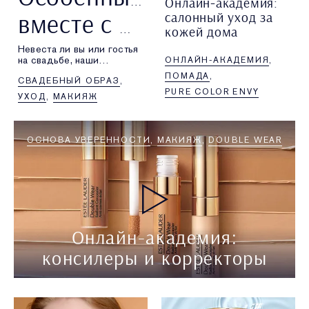
Особенный день
Онлайн-академия:
вместе с Estée Lauder
салонный уход за
кожей дома
Невеста ли вы или гостья
Татьяна Бронер, тренинг-
на свадьбе, наши
ОНЛАЙН-АКАДЕМИЯ
менеджер Estée Lauder,
бестселлеры помогут
подробно рассказывает
ПОМАДА
СВАДЕБНЫЙ ОБРАЗ
сделать этот день
про то, как обеспечить
PURE COLOR ENVY
особенным.
себе салонный уход
УХОД
МАКИЯЖ
за кожей дома.
ОСНОВА УВЕРЕННОСТИ
МАКИЯЖ
DOUBLE WEAR
Онлайн-академия:
консилеры и корректоры