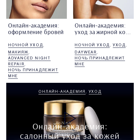
Онлайн-академия:
Онлайн-академия:
оформление бровей
уход за жирной кожей
Лиля Кашкарова, визажист
Юлия Сероштан, ведущий
НОЧНОЙ УХОД
НОЧНОЙ УХОД
УХОД
Estée Lauder, подробно
визажист Estée Lauder,
рассказывает
подробно рассказывает
МАКИЯЖ
DAYWEAR
про средства, которые
про специальный уход
ADVANCED NIGHT
НОЧЬ ПРИНАДЛЕЖИТ
помогут идеально
за жирной кожей.
REPAIR
МНЕ
оформить любые брови.
НОЧЬ ПРИНАДЛЕЖИТ
МНЕ
ОНЛАЙН-АКАДЕМИЯ
УХОД
Онлайн-академия:
салонный уход за кожей