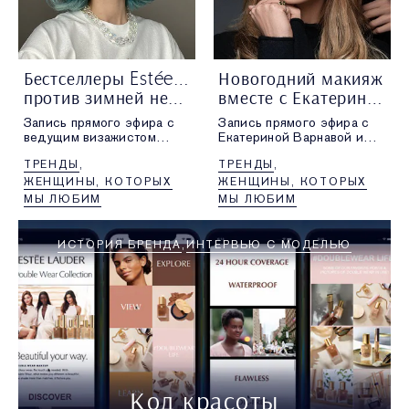
Бестселлеры Estée Lauder
Новогодний макияж
против зимней непогоды
вместе с Екатериной Варнавой
Запись прямого эфира с
Запись прямого эфира с
ведущим визажистом
Екатериной Варнавой и
бренда Юлией Сероштан,
ведущим визажистом
ТРЕНДЫ
ТРЕНДЫ
посвященный продуктам
бренда Юлией Сероштан.
Estée Lauder для ухода
ЖЕНЩИНЫ, КОТОРЫХ
ЖЕНЩИНЫ, КОТОРЫХ
за кожей зимой.
МЫ ЛЮБИМ
МЫ ЛЮБИМ
ИСТОРИЯ БРЕНДА
ИНТЕРВЬЮ С МОДЕЛЬЮ
Код красоты