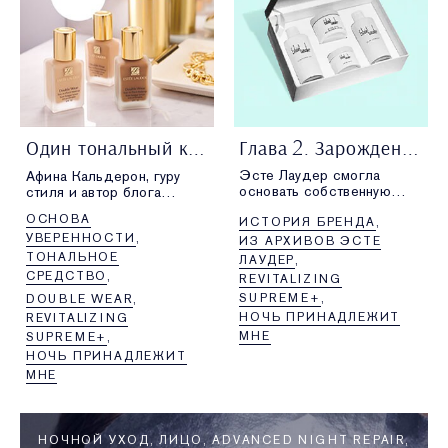
Один тональный крем — пять новых образов
Глава 2. Зарождение красоты
Эсте Лаудер смогла
Афина Кальдерон, гуру
основать собственную
стиля и автор блога
компанию благодаря
EyeSwoon
, доказывает, что
ОСНОВА
ИСТОРИЯ БРЕНДА
знаниям,
можно создавать
УВЕРЕННОСТИ
самоотверженности,
бесконечное количество
ИЗ АРХИВОВ ЭСТЕ
настойчивости,
вариантов макияжа, имея
ТОНАЛЬНОЕ
ЛАУДЕР
увлеченности, поддержке
лишь одно основное
СРЕДСТВО
REVITALIZING
семьи, а еще —
средство. В этой статье
SUPREME+
DOUBLE WEAR
бесплатным образцам.
она тестирует наш самый
НОЧЬ ПРИНАДЛЕЖИТ
REVITALIZING
популярный тональный
крем Double Wear.
МНЕ
SUPREME+
НОЧЬ ПРИНАДЛЕЖИТ
МНЕ
НОЧНОЙ УХОД
ЛИЦО
ADVANCED NIGHT REPAIR