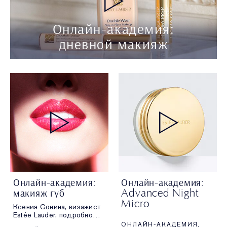
Онлайн-академия:
дневной макияж
Онлайн-академия:
Онлайн-академия:
макияж губ
Advanced Night
Micro
Ксения Сонина, визажист
Estée Lauder, подробно
Анастасия Зейналова,
рассказывает
ОНЛАЙН-АКАДЕМИЯ
визажист Estée Lauder,