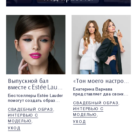
Выпускной бал
«‎Тон моего настроения»
вместе с Estée Lauder
Екатерина Варнава
представляет два своих
Бестселлеры Estée Lauder
любимых тональных
помогут создать образ
СВАДЕБНЫЙ ОБРАЗ
средства Estée Lauder —
для выпускного бала,
Futurist и Double Wear —
ИНТЕРВЬЮ С
СВАДЕБНЫЙ ОБРАЗ
на котором вы станете
каждый для особого
королевой!
МОДЕЛЬЮ
ИНТЕРВЬЮ С
настроения.
МОДЕЛЬЮ
УХОД
УХОД