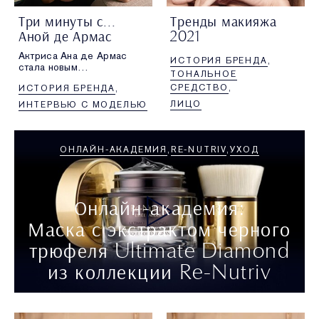
Три минуты с...
Тренды макияжа
Аной де Армас
2021
Актриса Ана де Армас
ИСТОРИЯ БРЕНДА
стала новым
ТОНАЛЬНОЕ
глобальным
СРЕДСТВО
ИСТОРИЯ БРЕНДА
амбассадором бренда
Estée Lauder
ЛИЦО
ИНТЕРВЬЮ С МОДЕЛЬЮ
ОНЛАЙН-АКАДЕМИЯ
RE-NUTRIV
УХОД
Онлайн-академия:
Маска с экстрактом черного
трюфеля Ultimate Diamond
из коллекции Re-Nutriv