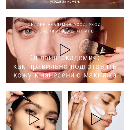
ухода за кожей.
ОНЛАЙН-АКАДЕМИЯ
УХОД
УХОД
НОЧЬ ПРИНАДЛЕЖИТ МНЕ
Онлайн-академия:
как правильно подготовить
кожу к нанесению макияжа