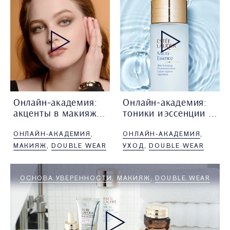
Онлайн-академия:
Онлайн-академия:
акценты в макияже глаз
тоники и эссенции в уходе за кожей
Ксения Сонина, визажист
Татьяна Бронер, тренинг-
ОНЛАЙН-АКАДЕМИЯ
ОНЛАЙН-АКАДЕМИЯ
Estée Lauder, подробно
менеджер Estée Lauder,
рассказывает про акценты
подробно рассказывает
МАКИЯЖ
DOUBLE WEAR
УХОД
DOUBLE WEAR
в макияже глаз.
про тоники и эссенции.
ОСНОВА УВЕРЕННОСТИ
МАКИЯЖ
DOUBLE WEAR