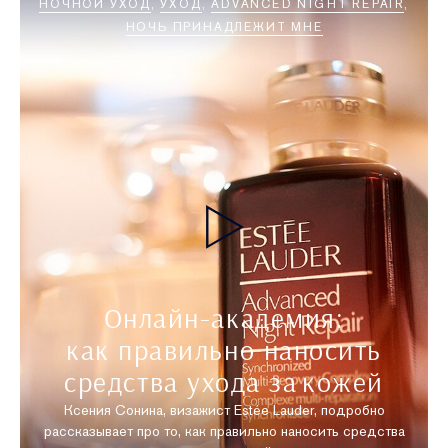
НОЧНОЙ УХОД
УХОД
ADVANCED NIGHT REPAIR
НОЧЬ ПРИНАДЛЕЖИТ МНЕ
Онлайн-академия:
как правильно наносить
средства ухода за кожей
Ксения Сонина, визажист Estée Lauder, подробно
рассказывает про то, как правильно наносить средства