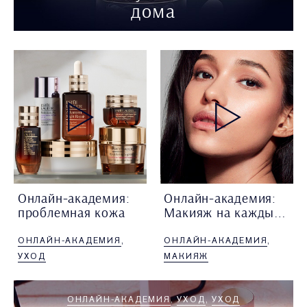
дома
Онлайн-академия:
Онлайн-академия:
проблемная кожа
Макияж на каждый день
Лиля Кашкарова, визажист
Сонина Ксения, визажист
ОНЛАЙН-АКАДЕМИЯ
ОНЛАЙН-АКАДЕМИЯ
Estée Lauder, подробно
Estée Lauder, подробно
рассказывает
о лёгком макияже
УХОД
МАКИЯЖ
про специальный уход
на каждый день.
за проблемной кожей.
ОНЛАЙН-АКАДЕМИЯ
УХОД
УХОД