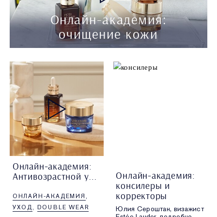
Онлайн-академия:
очищение кожи
Онлайн-академия:
Онлайн-академия:
Антивозрастной уход за кожей
консилеры и
Татьяна Бронер, тренинг-
корректоры
ОНЛАЙН-АКАДЕМИЯ
менеджер Estée Lauder,
подробно рассказывает
УХОД
DOUBLE WEAR
Юлия Сероштан, визажист
про антивозрастной уход
Estée Lauder, подробно