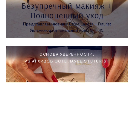
Безупречный макияж +
Полноценный уход
Представляем новинку Estée Lauder – Futurist
Увлажняющий тональный крем SPF 45.
ОСНОВА УВЕРЕННОСТИ
ИЗ АРХИВОВ ЭСТЕ ЛАУДЕР
FUTURIST
Подарок с покупкой