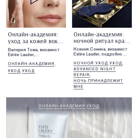
Онлайн-академия:
Онлайн-академия:
ночной ритуал красоты
уход за кожей вокруг глаз
Ксения Сонина, визажист
Валерия Тома, визажист
Estée Lauder, подробно
Estée Lauder,
рассказывает
рассказывает
НОЧНОЙ УХОД
УХОД
про средства для ночного
ОНЛАЙН-АКАДЕМИЯ
про средства для ухода
ритуала красоты.
за кожей вокруг глаз.
ADVANCED NIGHT
УХОД
УХОД
REPAIR
НОЧЬ ПРИНАДЛЕЖИТ
МНЕ
ОНЛАЙН-АКАДЕМИЯ
УХОД