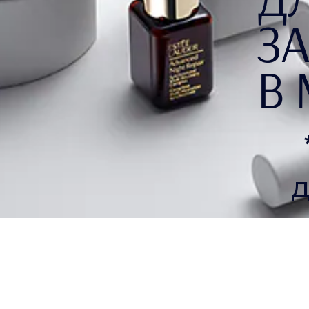
З
В
не