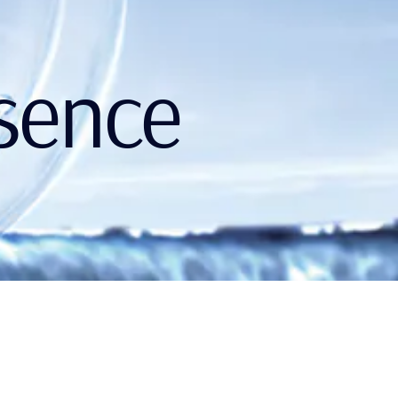
и
sence