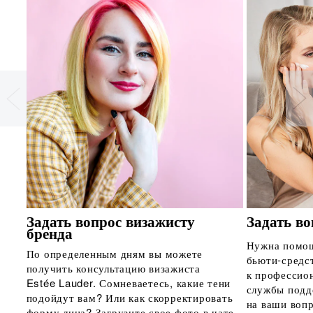
Задать вопрос визажисту
Задать во
бренда
Нужна помощ
По определенным дням вы можете
бьюти-средс
получить консультацию визажиста
к профессио
Estée Lauder. Сомневаетесь, какие тени
службы подд
подойдут вам? Или как скорректировать
на ваши воп
форму лица? Загрузите свое фото в чате,