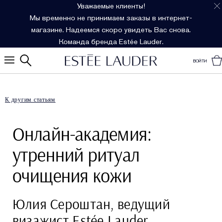
Уважаемые клиенты!
Мы временно не принимаем заказы в интернет-
магазине. Надеемся скоро увидеть Вас снова.
Команда бренда Estée Lauder.
ВОЙТИ
К другим статьям
Онлайн-академия:
утренний ритуал
очищения кожи
Юлия Сероштан, ведущий
визажист Estée Lauder,