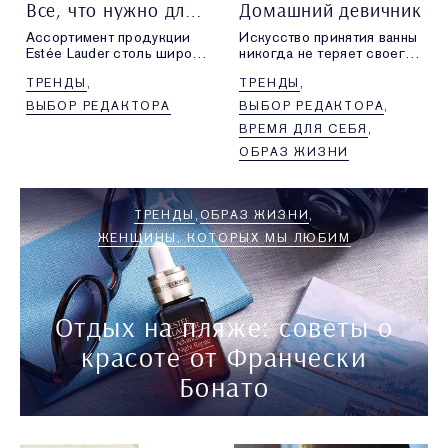
Все, что нужно для макияжа бровей
Домашний девичник
Ассортимент продукции
Искусство принятия ванны
Estée Lauder столь широк,
никогда не теряет своего
что выбрать любимые
очарования. В этой статье
ТРЕНДЫ
ТРЕНДЫ
средства совсем
дизайнер роскошной
не просто. Но мы
одежды для сна Оливия
ВЫБОР РЕДАКТОРА
ВЫБОР РЕДАКТОРА
стараемся. Представляем
фон Халле раскрывает
ВРЕМЯ ДЛЯ СЕБЯ
наших фаворитов в этом
секреты идеального
месяце.
вечернего ритуала
ОБРАЗ ЖИЗНИ
современной девушки.
ТРЕНДЫ
ОБРАЗ ЖИЗНИ
ЖЕНЩИНЫ, КОТОРЫХ МЫ ЛЮБИМ
Отдых на пляже: советы о
красоте от Франчески
Бонато