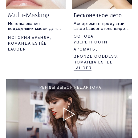
Multi-Masking
Бесконечное лето
Использование
Ассортимент продукции
подходящих масок для
Estée Lauder столь широк,
разных участков лица —
что выбрать любимые
ОСНОВА
ИСТОРИЯ БРЕНДА
это новый способ
средства совсем
УВЕРЕННОСТИ
подобрать
не просто. Но мы
КОМАНДА ESTÉE
индивидуальный уход,
стараемся. Представляем
LAUDER
АРОМАТЫ
соответствующий
наших фаворитов в этом
BRONZE GODDESS
потребностям вашей кожи.
месяце.
КОМАНДА ESTÉE
LAUDER
ТРЕНДЫ
ВЫБОР РЕДАКТОРА