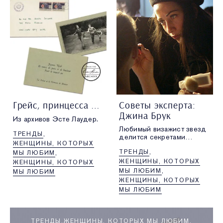
Грейс, принцесса Монако, 1971 г.
Советы эксперта:
Джина Брук
Из архивов Эсте Лаудер.
Любимый визажист звезд
ТРЕНДЫ
делится секретами
ЖЕНЩИНЫ, КОТОРЫХ
безупречного тонального
ТРЕНДЫ
покрытия,
МЫ ЛЮБИМ
подготовки кожи и
ЖЕНЩИНЫ, КОТОРЫХ
ЖЕНЩИНЫ, КОТОРЫХ
подчеркивания бровей.
МЫ ЛЮБИМ
МЫ ЛЮБИМ
ЖЕНЩИНЫ, КОТОРЫХ
МЫ ЛЮБИМ
ТРЕНДЫ
ЖЕНЩИНЫ, КОТОРЫХ МЫ ЛЮБИМ