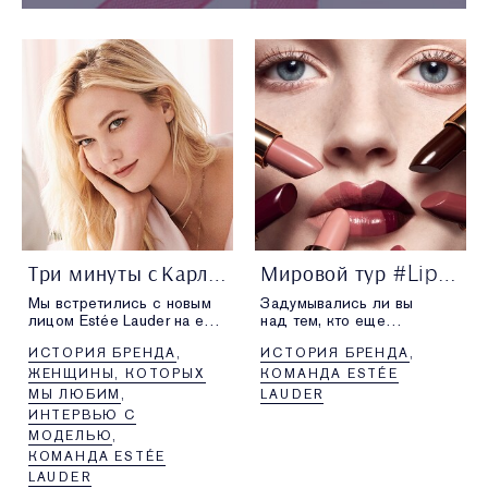
Три минуты с Карли Клосс
Мировой тур #LipstickEnvy
Мы встретились с новым
Задумывались ли вы
лицом Estée Lauder на ее
над тем, кто еще
первой фотосессии
пользуется вашим
ИСТОРИЯ БРЕНДА
ИСТОРИЯ БРЕНДА
для бренда, чтобы
любимым оттенком?
поговорить на самые
Предлагаем вам
ЖЕНЩИНЫ, КОТОРЫХ
КОМАНДА ESTÉE
разнообразные темы,
отправиться
МЫ ЛЮБИМ
LAUDER
от контуринга
в путешествие по миру
ИНТЕРВЬЮ С
до программирования.
оттенков помад вместе
МОДЕЛЬЮ
с нами.
КОМАНДА ESTÉE
LAUDER