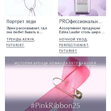
Портрет леди
PROфессиональный подход
Эрин рассказывает, где
Ассортимент продукции
она любит бывать в
Estée Lauder столь широк,
Лондоне,
что выбрать любимые
ТРЕНДЫ
AERIN
НОЧНОЙ УХОД
и вспоминает, как был
средства совсем
нарисован ее портрет.
не просто. Но мы
FUTURIST
PERFECTIONIST
стараемся
FUTURIST
и представляем вам
лучшее средство месяца.
ИСТОРИЯ БРЕНДА
КОМАНДА ESTÉE LAUDER
#PinkRibbon25