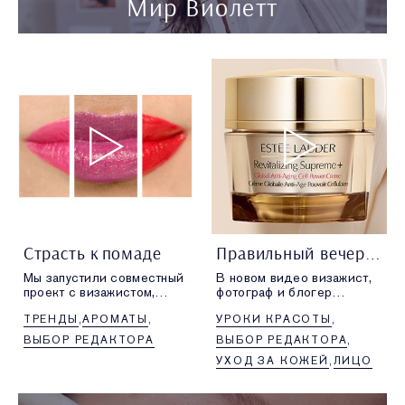
Мир Виолетт
Страсть к помаде
Правильный вечерний уход
Мы запустили совместный
В новом видео визажист,
проект с визажистом,
фотограф и блогер
фотографом и блогером
Робин Блэк (Robin Black),
ТРЕНДЫ
АРОМАТЫ
УРОКИ КРАСОТЫ
Робин Блэк, автором
автор проекта
проекта Beauty is Boring,
Beauty is Boring,
ВЫБОР РЕДАКТОРА
ВЫБОР РЕДАКТОРА
чтобы вы смогли по-
расскажет, как создать
УХОД ЗА КОЖЕЙ
ЛИЦО
новому взглянуть на свои
идеальный вечерний
любимые средства.
ритуал ухода за кожей.