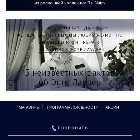
из роскошной коллекции Re-Nutriv.
ИСТОРИЯ БРЕНДА
ЖЕНЩИНЫ, КОТОРЫХ МЫ ЛЮБИМ
RE-NUTRIV
ADVANCED NIGHT REPAIR
ИЗ АРХИВОВ ЭСТЕ ЛАУДЕР
5 неизвестных фактов
об Эсте Лаудер
МАГАЗИНЫ
ПРОГРАММА ЛОЯЛЬНОСТИ
АКЦИИ
ПОЗВОНИТЬ