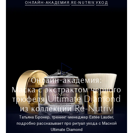
ОНЛАЙН-АКАДЕМИЯ
RE-NUTRIV
УХОД
Онлайн-академия:
Маска с экстрактом черного
трюфеля Ultimate Diamond
из коллекции Re-Nutriv
Татьяна Бронер, тренинг-менеджер Estée Lauder,
подробно рассказывает про ритуал ухода с Маской
Ultimate Diamond